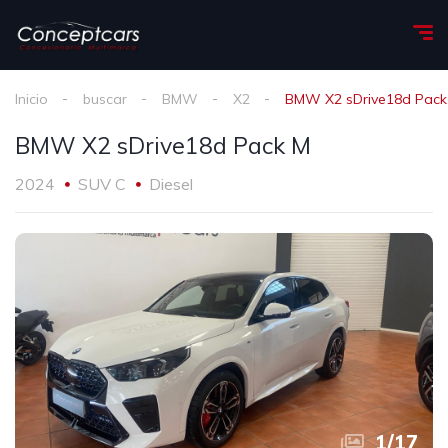
Inicio
buscar
BMW
X2
BMW X2 sDrive18d Pack
BMW X2 sDrive18d Pack M
2024
SUV C
Diesel
1
/
17