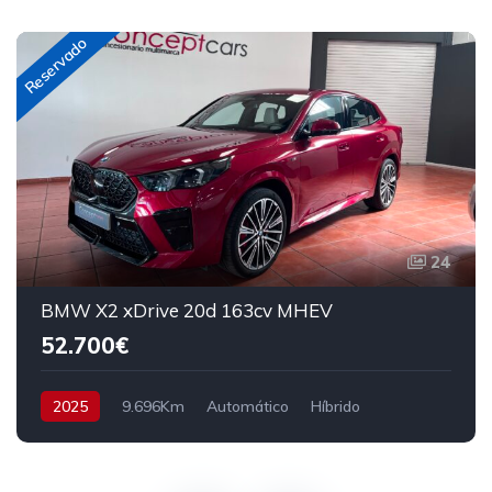
Reservado
24
BMW X2 xDrive 20d 163cv MHEV
52.700€
2025
9.696Km
Automático
Híbrido
AWD/4WD
163 cv
54.700€