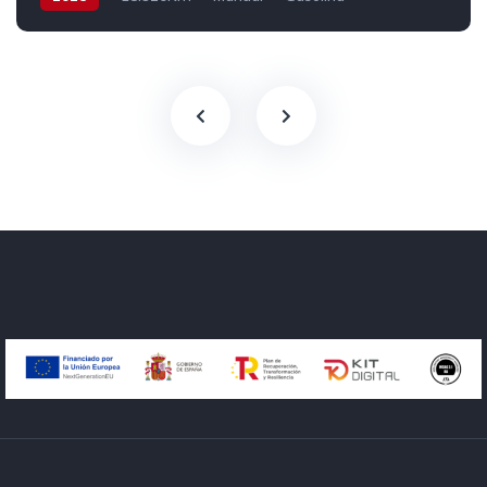
Tracción delantera
100 cv
18.890€