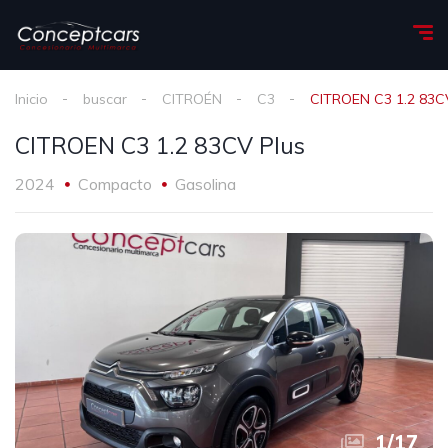
Inicio
buscar
CITROÉN
C3
CITROEN C3 1.2 83C
CITROEN C3 1.2 83CV Plus
2024
Compacto
Gasolina
1
/
17