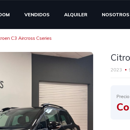
OOM
VENDIDOS
ALQUILER
NOSOTROS
troen C3 Aircross Cseries
Citr
2023
Precio
Co