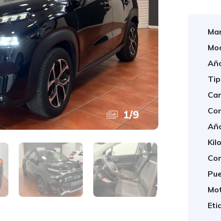
Mar
Mod
Año
Tip
Cam
Con
1
/
9
Año
Kil
Com
Pue
Mot
Eti