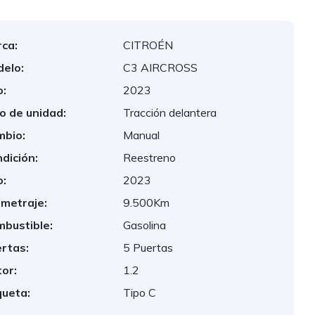
ca:
CITROÉN
elo:
C3 AIRCROSS
:
2023
o de unidad:
Tracción delantera
bio:
Manual
dición:
Reestreno
:
2023
ometraje:
9.500Km
bustible:
Gasolina
rtas:
5 Puertas
or:
1.2
queta:
Tipo C