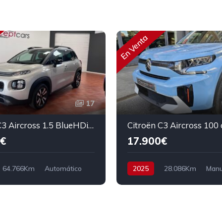
En Venta
17
Citroën C3 Aircross 1.5 BlueHDi 120CV FEEL
€
17.900€
64.766Km
Automático
2025
28.086Km
Manu
racción delantera
Gasolina
Tracción delanter
5.490€
100 cv
18.900€