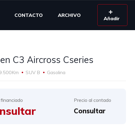
CONTACTO
ARCHIVO
Añadir
oen C3 Aircross Cseries
9.500Km
SUV B
Gasolina
 financiado
Precio al contado
nsultar
Consultar