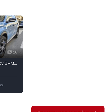
16
Citroën C3 Aircross 100 cv BVM6 Plus
al
a