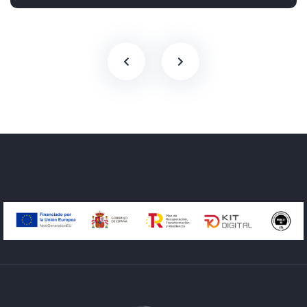
Tracción delantera
150 cv
22.900€