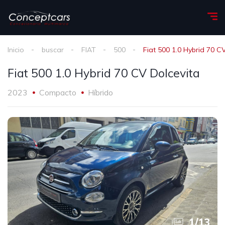
Inicio
buscar
FIAT
500
Fiat 500 1.0 Hybrid 70 C
Fiat 500 1.0 Hybrid 70 CV Dolcevita
2023
Compacto
Híbrido
1
/
13