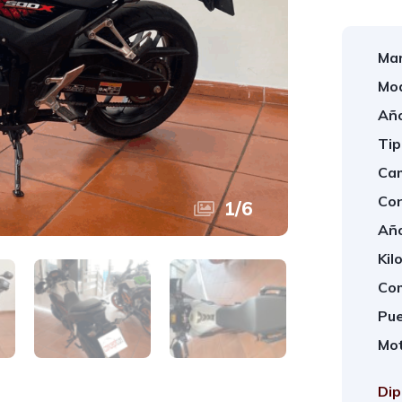
Mar
Mod
Año
Tip
Cam
Con
1
/
6
Año
Kil
Com
Pue
Mot
Dip