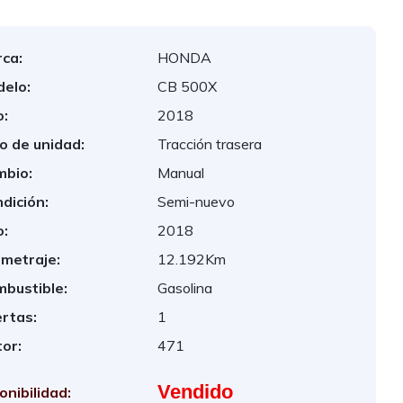
ca:
HONDA
elo:
CB 500X
:
2018
o de unidad:
Tracción trasera
bio:
Manual
dición:
Semi-nuevo
:
2018
ometraje:
12.192Km
bustible:
Gasolina
rtas:
1
or:
471
Vendido
onibilidad: