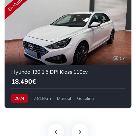
En Venta
17
Hyundai I30 1.5 DPI Klass 110cv
18.490€
2024
7.818Km
Manual
Gasolina
Tracción delantera
110 cv
20.490€