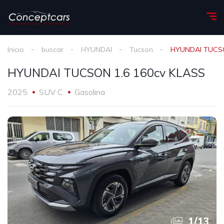
Inicio
buscar
HYUNDAI
Tucson
HYUNDAI TUCSO
HYUNDAI TUCSON 1.6 160cv KLASS
2025
SUV C
Gasolina
1
/
13