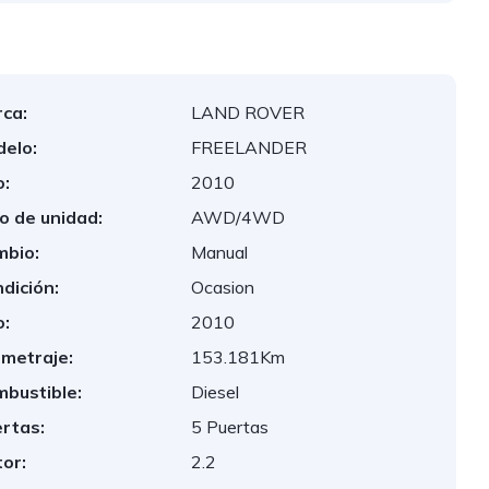
ca:
LAND ROVER
elo:
FREELANDER
:
2010
o de unidad:
AWD/4WD
bio:
Manual
dición:
Ocasion
:
2010
ometraje:
153.181Km
bustible:
Diesel
rtas:
5 Puertas
or:
2.2