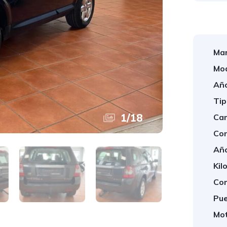
Mar
Mod
Año
Tip
1
/
18
Cam
Con
Año
Kil
Com
Pue
Mot