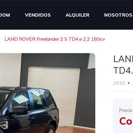
OOM
VENDIDOS
ALQUILER
NOSOTROS
LAND ROVER Freelander 2 S TD4.e 2.2 160cv
LAND
TD4.
2010
Precio
Co