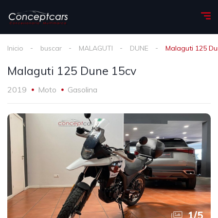
Inicio
buscar
MALAGUTI
DUNE
Malaguti 125 Du
Malaguti 125 Dune 15cv
2019
Moto
Gasolina
1
/
5