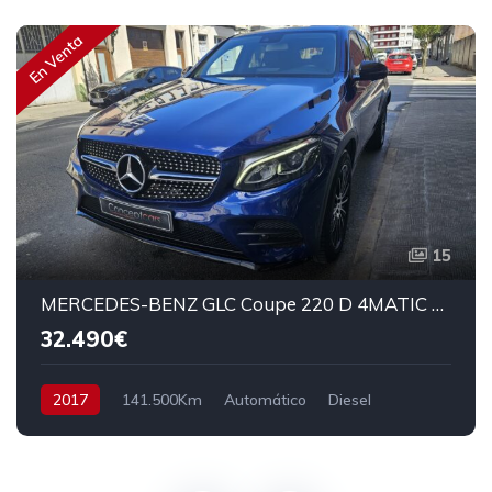
En Venta
15
MERCEDES-BENZ GLC Coupe 220 D 4MATIC AMG LINE 170cv
32.490€
2017
141.500Km
Automático
Diesel
AWD/4WD
204 cv
34.490€