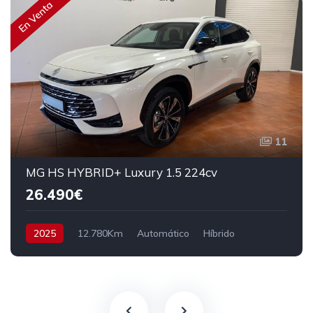
En Venta
11
MG HS HYBRID+ Luxury 1.5 224cv
26.490€
2025
12.780Km
Automático
Híbrido
Tracción delantera
224 cv
31.490€