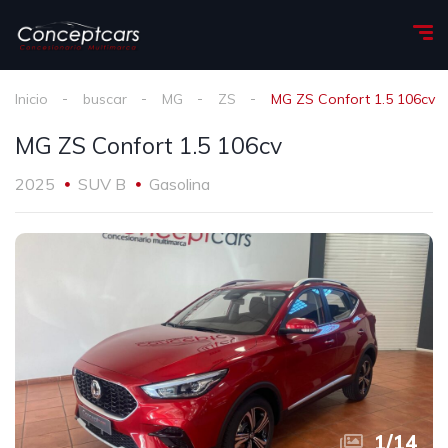
Inicio
buscar
MG
ZS
MG ZS Confort 1.5 106cv
MG ZS Confort 1.5 106cv
2025
SUV B
Gasolina
1
/
14