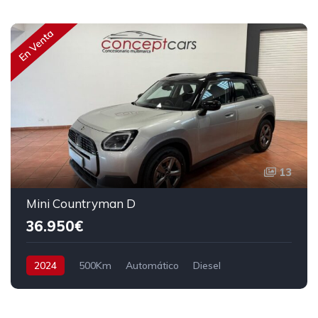
En Venta
13
Mini Countryman D
36.950€
2024
500Km
Automático
Diesel
Tracción delantera
37.950€