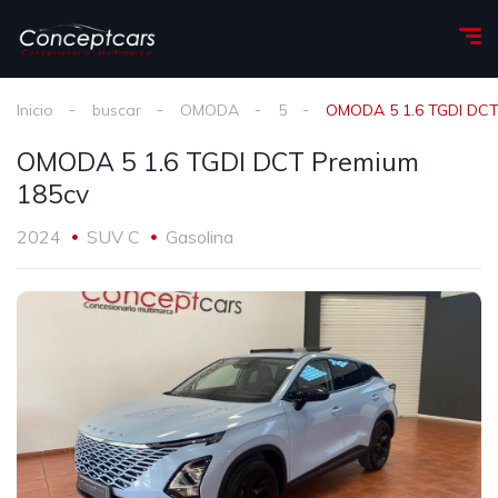
Inicio
buscar
OMODA
5
OMODA 5 1.6 TGDI DCT
OMODA 5 1.6 TGDI DCT Premium
185cv
2024
SUV C
Gasolina