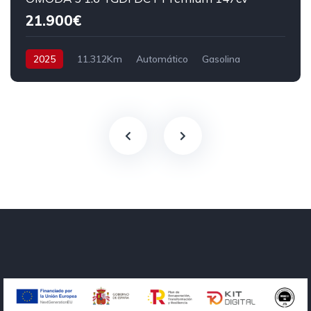
21.900€
2025
11.312Km
Automático
Gasolina
Tracción delantera
147 cv
23.900€