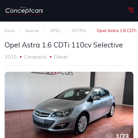
Inicio
buscar
OPEL
ASTRA
Opel Astra 1.6 CDTi 
Opel Astra 1.6 CDTi 110cv Selective
2015
Compacto
Diesel
1
/
23