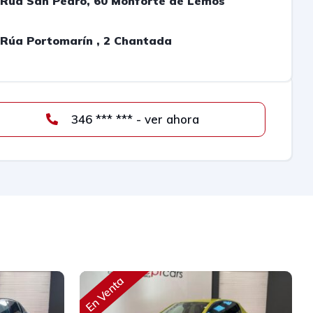
Rúa San Pedro, 60 Monforte de Lemos
Rúa Portomarín , 2 Chantada
346 *** *** - ver ahora
En Venta