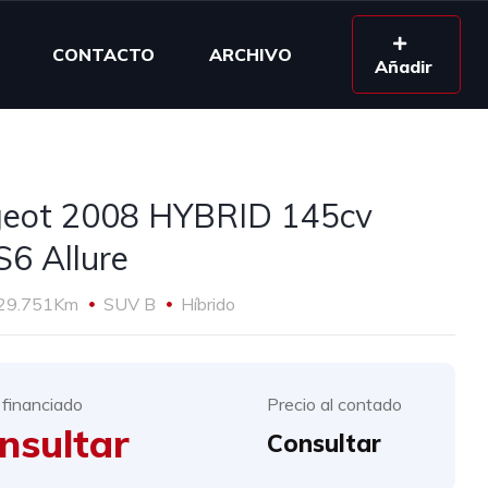
CONTACTO
ARCHIVO
Añadir
eot 2008 HYBRID 145cv
6 Allure
29.751Km
SUV B
Híbrido
 financiado
Precio al contado
nsultar
Consultar