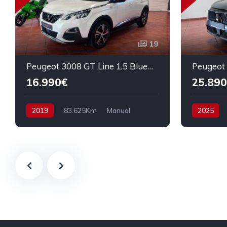
19
Peugeot 3008 GT Line 1.5 BlueHDI 130cv
16.990€
25.890
2019
83.625Km
Manual
2025
Diesel
Tracción delantera
Híbrido
130 cv
17.990€
136 cv
2