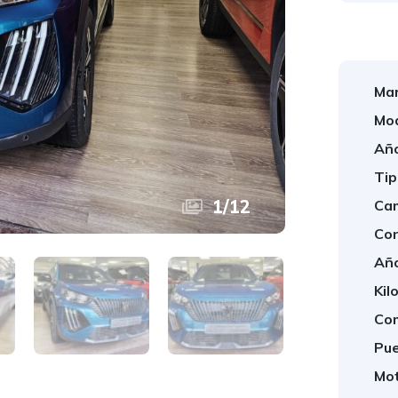
Mar
Mod
Año
Tip
1
/
12
Cam
Con
Año
Kil
Com
Pue
Mot