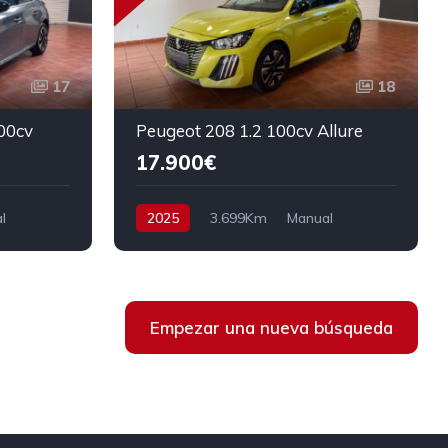
17
18
00cv
Peugeot 208 1.2 100cv Allure
17.900€
l
2025
3.699Km
Manual
a
Gasolina
Tracción delantera
100 cv
18.900€
Empezar una nueva búsqueda