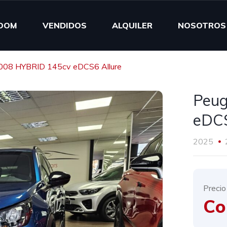
OOM
VENDIDOS
ALQUILER
NOSOTROS
008 HYBRID 145cv eDCS6 Allure
Peug
eDCS
2025
Precio
Co