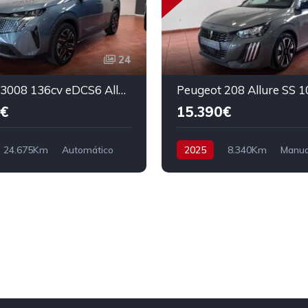
24
Peugeot 3008 136cv eDCS6 Allure
Peugeot 208 Allure SS 1
€
15.390€
24.675Km
Automático
2025
8.340Km
Manua
Tracción delantera
Gasolina
Tracción delanter
6.890€
100 cv
16.390€