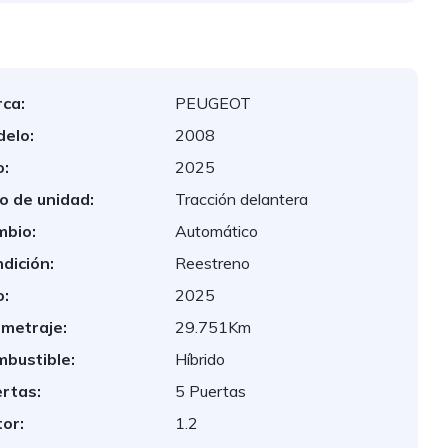
ca:
PEUGEOT
elo:
2008
:
2025
o de unidad:
Tracción delantera
bio:
Automático
dición:
Reestreno
:
2025
ometraje:
29.751Km
bustible:
Híbrido
rtas:
5 Puertas
or:
1.2