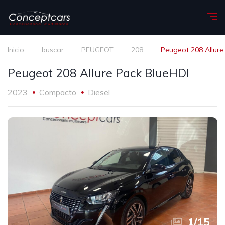
Inicio
buscar
PEUGEOT
208
Peugeot 208 Allure
Peugeot 208 Allure Pack BlueHDI
2023
Compacto
Diesel
1
/
15