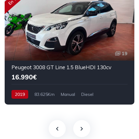
19
Peugeot 3008 GT Line 1.5 BlueHDI 130cv
16.990€
2019
83.625Km
Manual
Diesel
Tracción delantera
130 cv
17.990€