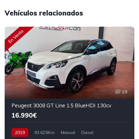
Vehículos relacionados
En Venta
19
Peugeot 3008 GT Line 1.5 BlueHDI 130cv
16.990€
2019
83.625Km
Manual
Diesel