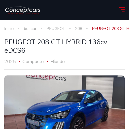
Inicio
buscar
PEUGEOT
208
PEUGEOT 208 GT H
PEUGEOT 208 GT HYBRID 136cv
eDCS6
2025
Compacto
Híbrido