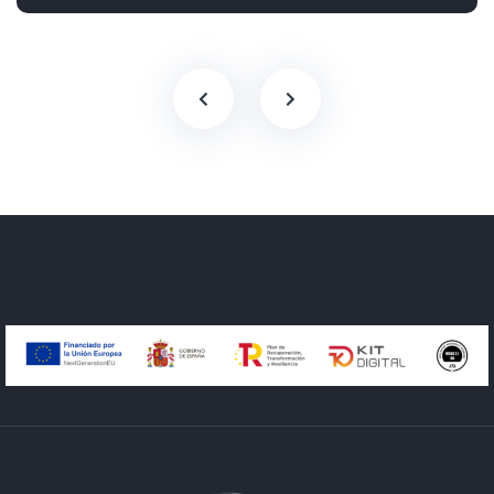
Tracción delantera
130 cv
17.990€