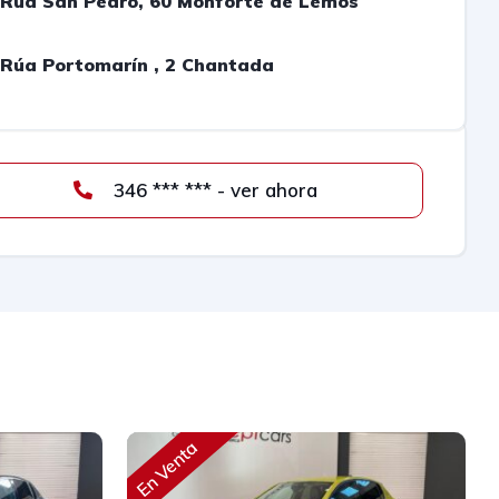
Rúa San Pedro, 60 Monforte de Lemos
Rúa Portomarín , 2 Chantada
346 *** *** - ver ahora
En Venta