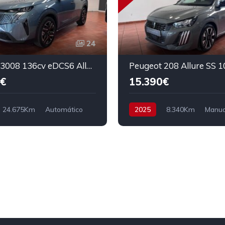
24
Peugeot 3008 136cv eDCS6 Allure
Peugeot 208 Allure SS 1
€
15.390€
24.675Km
Automático
2025
8.340Km
Manua
Tracción delantera
Gasolina
Tracción delanter
6.890€
100 cv
16.390€