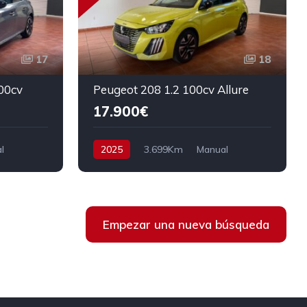
17
18
00cv
Peugeot 208 1.2 100cv Allure
17.900€
l
2025
3.699Km
Manual
a
Gasolina
Tracción delantera
100 cv
18.900€
Empezar una nueva búsqueda