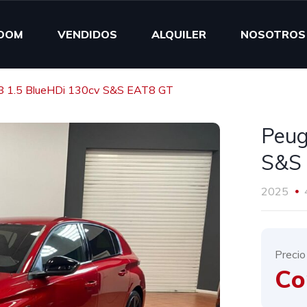
OOM
VENDIDOS
ALQUILER
NOSOTROS
8 1.5 BlueHDi 130cv S&S EAT8 GT
Peug
S&S
2025
Precio
Co