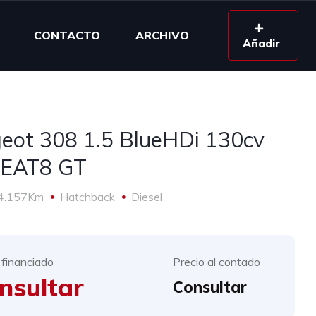
CONTACTO
ARCHIVO
Añadir
eot 308 1.5 BlueHDi 130cv
 EAT8 GT
4.157Km
Hatchback
Diesel
 financiado
Precio al contado
nsultar
Consultar