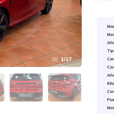
Mar
Mod
Año
Tip
1
/
17
Cam
Con
Año
Kil
Com
Pue
Mot