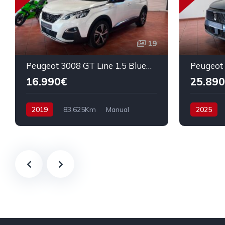
19
Peugeot 3008 GT Line 1.5 BlueHDI 130cv
16.990€
25.890
2019
83.625Km
Manual
2025
Diesel
Tracción delantera
Híbrido
130 cv
17.990€
136 cv
2