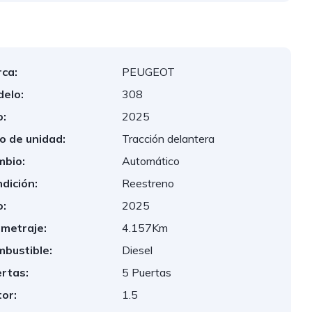
ca:
PEUGEOT
elo:
308
:
2025
o de unidad:
Tracción delantera
bio:
Automático
dición:
Reestreno
:
2025
ometraje:
4.157Km
bustible:
Diesel
rtas:
5 Puertas
or:
1.5