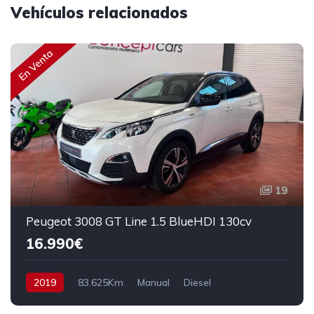
Vehículos relacionados
En Venta
19
Peugeot 3008 GT Line 1.5 BlueHDI 130cv
16.990€
2019
83.625Km
Manual
Diesel
Tracción delantera
130 cv
17.990€