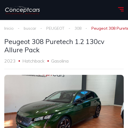
Inicio
buscar
PEUGEOT
308
Peugeot 308 Purete
Peugeot 308 Puretech 1.2 130cv
Allure Pack
2023
Hatchback
Gasolina