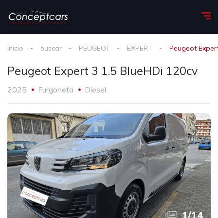
Inicio
buscar
PEUGEOT
EXPERT
Peugeot Expert
Peugeot Expert 3 1.5 BlueHDi 120cv
2025
Furgoneta
Diesel
1
/
14