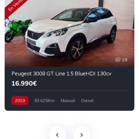
En Venta
19
Peugeot 3008 GT Line 1.5 BlueHDI 130cv
16.990€
2019
83.625Km
Manual
Diesel
Tracción delantera
130 cv
17.990€