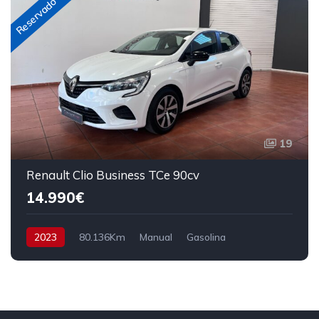
Reservado
19
Renault Clio Business TCe 90cv
14.990€
2023
80.136Km
Manual
Gasolina
Tracción delantera
90 cv
13.990€