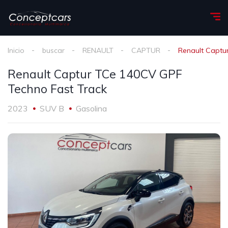
Inicio
buscar
RENAULT
CAPTUR
Renault Captu
Renault Captur TCe 140CV GPF
Techno Fast Track
2023
SUV B
Gasolina