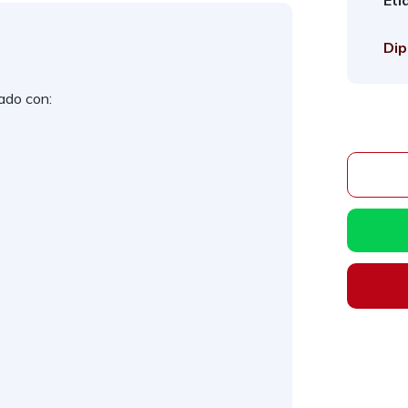
Eti
Dip
ado con: