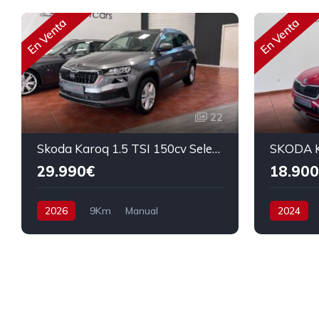
En Venta
En Venta
22
Skoda Karoq 1.5 TSI 150cv Selection
29.990€
18.900
2026
9Km
Manual
2024
Gasolina
Tracción delantera
Gasolina
150 cv
30.990€
110 cv
2