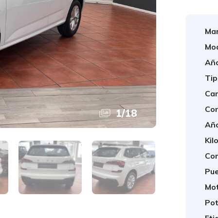
Mar
Mod
Año
Tip
Cam
Con
1
/
18
Año
Kil
Com
Pue
Mot
Pot