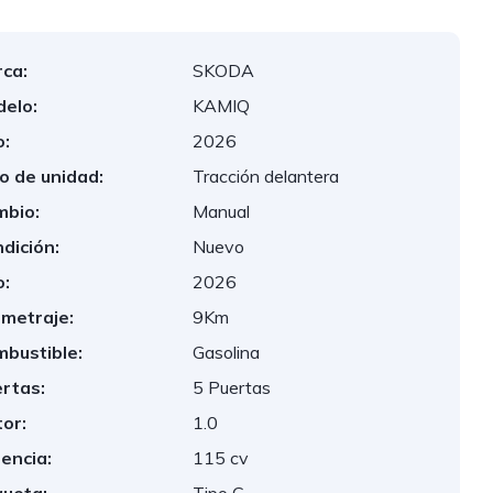
ca:
SKODA
elo:
KAMIQ
:
2026
o de unidad:
Tracción delantera
bio:
Manual
dición:
Nuevo
:
2026
ometraje:
9Km
bustible:
Gasolina
rtas:
5 Puertas
or:
1.0
encia:
115 cv