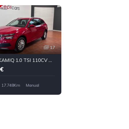
17
SKODA KAMIQ 1.0 TSI 110CV AMBITION
€
17.748Km
Manual
Tracción delantera
0.900€