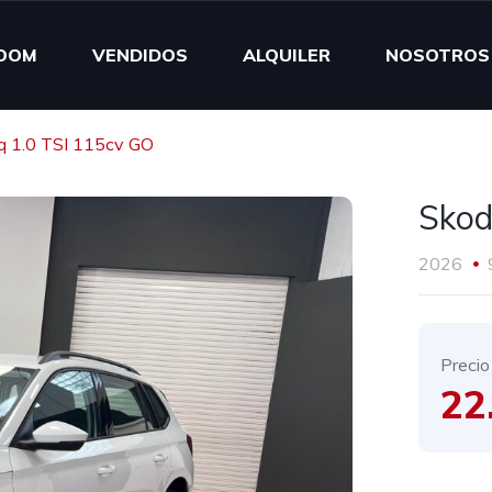
OOM
VENDIDOS
ALQUILER
NOSOTROS
q 1.0 TSI 115cv GO
Skod
2026
Precio
22