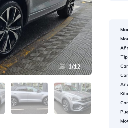
Mar
Mod
Año
Tip
1
/
12
Cam
Con
Año
Kil
Com
Pue
Mot