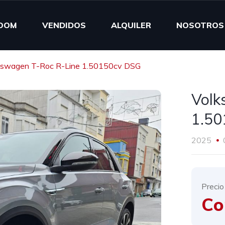
OOM
VENDIDOS
ALQUILER
NOSOTROS
kswagen T-Roc R-Line 1.50150cv DSG
Volk
1.50
2025
Precio
Co