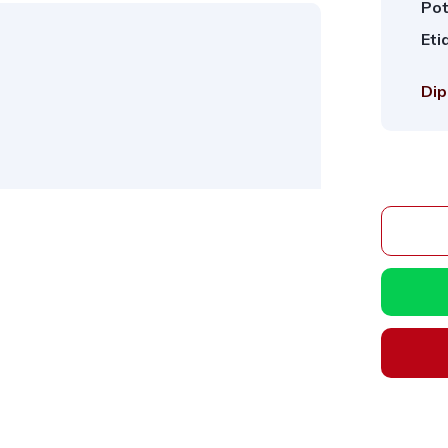
Pot
Eti
Dip