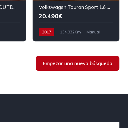
VOLKSWAGEN CADDY OUTDOOR 2.0 TDI 122CV
Volkswagen Touran Sport 1.6 TDI BMT 110cv
20.490€
2017
134.932Km
Manual
Diesel
Tracción delantera
110 cv
22.490€
Empezar una nueva búsqueda