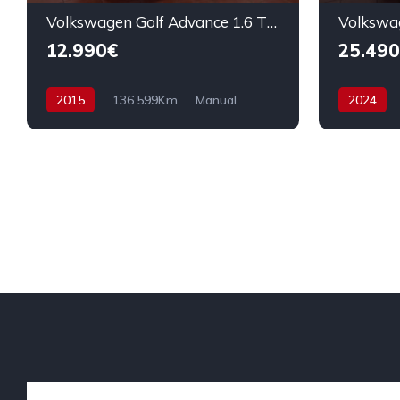
Volkswagen Golf Advance 1.6 TDI 105cv
12.990€
25.490
2015
136.599Km
Manual
2024
Diesel
Tracción delantera
Diesel
T
105 cv
12.990€
115 cv
2