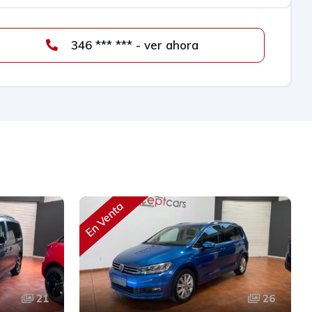
346 *** *** - ver ahora
En Venta
21
26