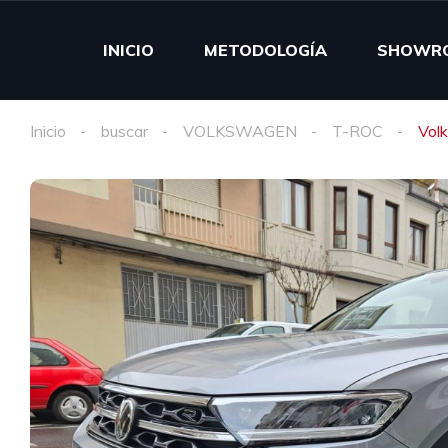
INICIO
METODOLOGÍA
SHOWR
Inicio
buscar
VOLKSWAGEN
T-ROC
Vol