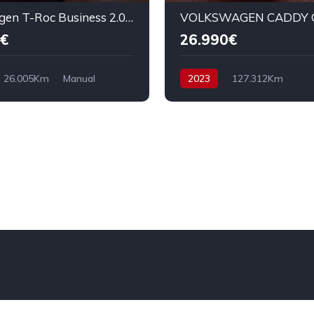
Volkswagen T-Roc Business 2.0 TDI 115cv
€
26.990€
26.005Km
Manual
2023
127.312Km
racción delantera
Automático
Diesel
6.490€
Tracción delantera
122 cv
27.990€