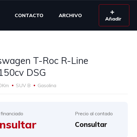
CONTACTO
ARCHIVO
Añadir
swagen T-Roc R-Line
150cv DSG
0Km
SUV B
Gasolina
 financiado
Precio al contado
nsultar
Consultar