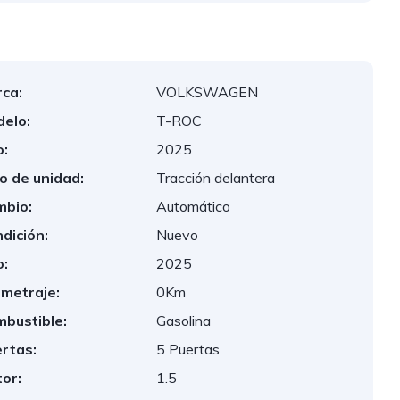
ca:
VOLKSWAGEN
elo:
T-ROC
:
2025
o de unidad:
Tracción delantera
bio:
Automático
dición:
Nuevo
:
2025
ometraje:
0Km
bustible:
Gasolina
rtas:
5 Puertas
or:
1.5