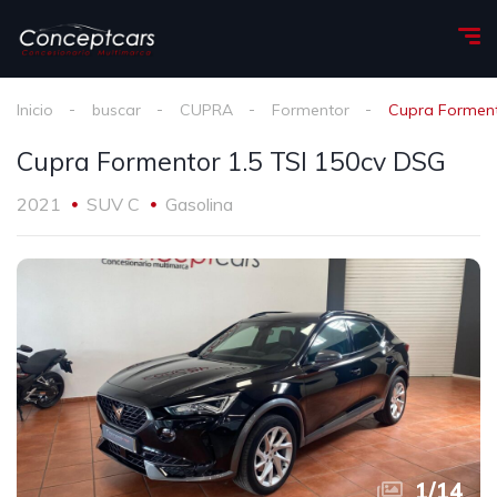
Inicio
buscar
CUPRA
Formentor
Cupra Forment
Cupra Formentor 1.5 TSI 150cv DSG
2021
SUV C
Gasolina
1
/
14