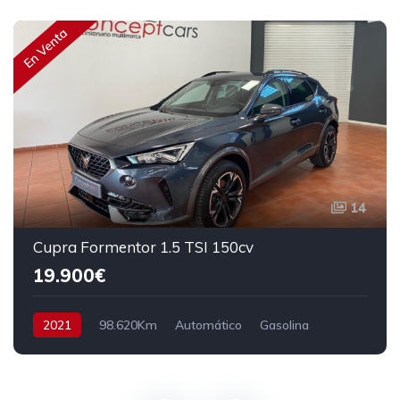
En Venta
14
Cupra Formentor 1.5 TSI 150cv
19.900€
2021
98.620Km
Automático
Gasolina
Tracción delantera
150 cv
22.900€