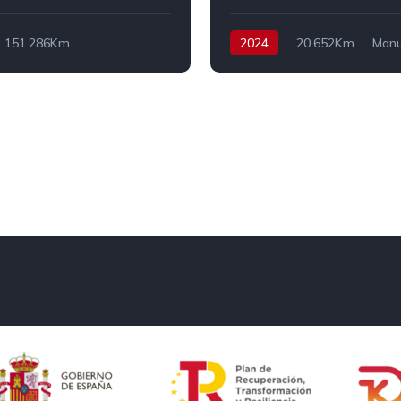
151.286Km
2024
20.652Km
Manu
o
Híbrido
Gasolina
Tracción delanter
elantera
136 cv
67 cv
13.900€