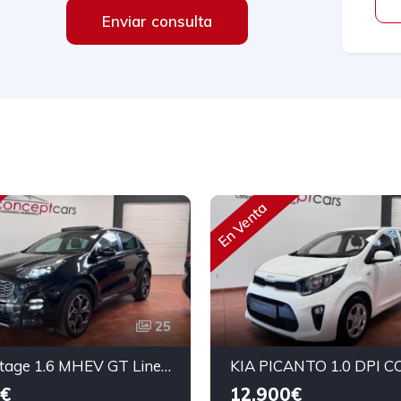
Enviar consulta
En Venta
25
Kia Sportage 1.6 MHEV GT Line Essential 136cv
€
12.900€