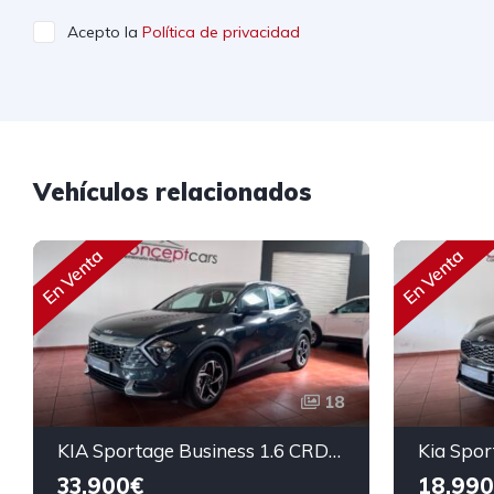
Acepto la
Política de privacidad
Vehículos relacionados
En Venta
En Venta
18
KIA Sportage Business 1.6 CRDi MHEV 136cv
33.900€
18.990