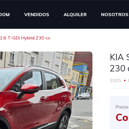
OOM
VENDIDOS
ALQUILER
NOSOTROS
1.6 T-GDi Hybrid 230 cv
KIA 
230 
2025
Precio
Co