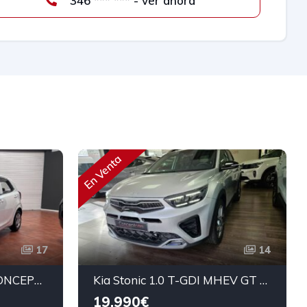
346 *** *** - ver ahora
En Venta
17
14
KIA PICANTO 1.0 DPI CONCEPT 67cv
Kia Stonic 1.0 T-GDI MHEV GT Line 100cv
19.990€