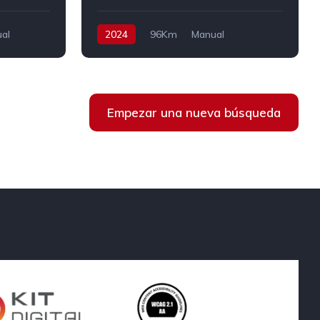
al
2024
96Km
Manual
a
Gasolina
Tracción delantera
100 cv
23.990€
Empezar una nueva búsqueda