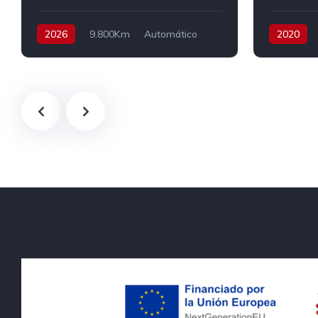
2026
9.800Km
Automático
2020
Diesel
Tracción delantera
Automátic
136 cv
35.900€
Tracción d
19.990€