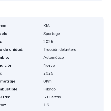
ca:
KIA
elo:
Sportage
:
2025
o de unidad:
Tracción delantera
bio:
Automático
dición:
Nuevo
:
2025
ometraje:
0Km
bustible:
Híbrido
rtas:
5 Puertas
or:
1.6