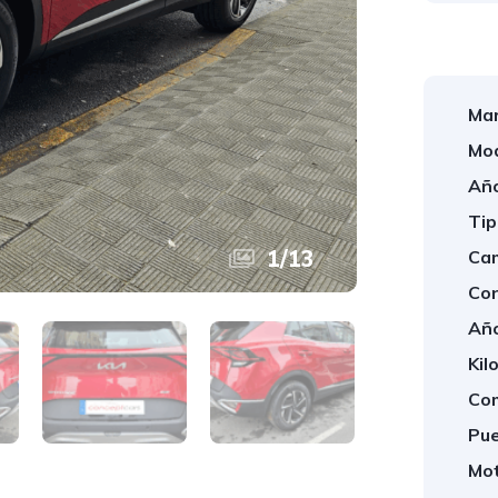
Mar
Mod
Año
Tip
1
/
13
Cam
Con
Año
Kil
Com
Pue
Mot