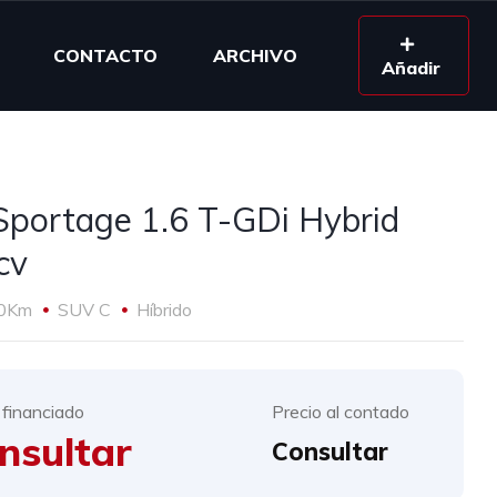
CONTACTO
ARCHIVO
Añadir
Sportage 1.6 T-GDi Hybrid
cv
0Km
SUV C
Híbrido
 financiado
Precio al contado
nsultar
Consultar