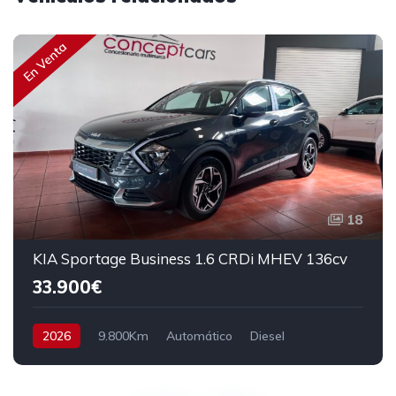
En Venta
18
KIA Sportage Business 1.6 CRDi MHEV 136cv
33.900€
2026
9.800Km
Automático
Diesel
Tracción delantera
136 cv
35.900€