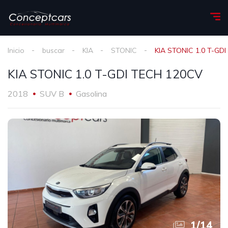
Inicio
buscar
KIA
STONIC
KIA STONIC 1.0 T-GD
KIA STONIC 1.0 T-GDI TECH 120CV
2018
SUV B
Gasolina
1
/
14