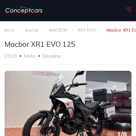
Inicio
buscar
MACBOR
XR1 EVO
Macbor XR1 E
Macbor XR1 EVO 125
2026
Moto
Gasolina
1
/
8