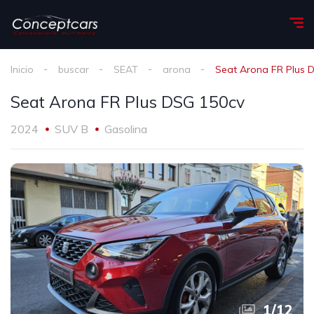
Inicio
buscar
SEAT
arona
Seat Arona FR Plus 
Seat Arona FR Plus DSG 150cv
2024
SUV B
Gasolina
1
/
12