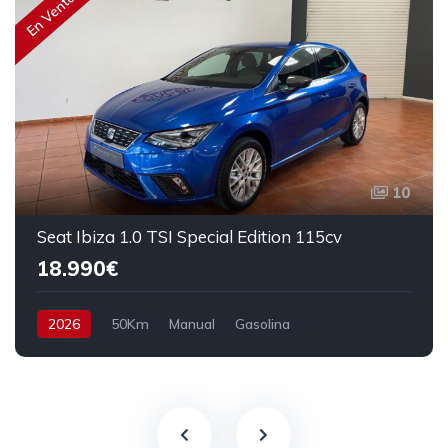
En Venta
10
Seat Ibiza 1.0 TSI Special Edition 115cv
18.990€
2026
50Km
Manual
Gasolina
Tracción delantera
115 cv
20.990€