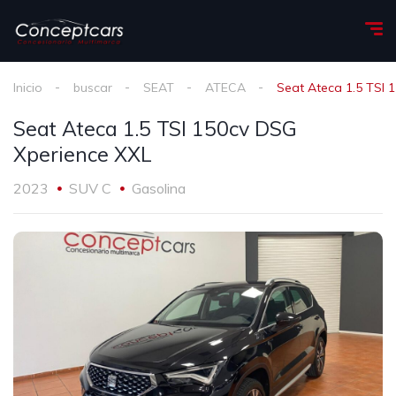
Inicio
buscar
SEAT
ATECA
Seat Ateca 1.5 TSI 
Seat Ateca 1.5 TSI 150cv DSG
Xperience XXL
2023
SUV C
Gasolina