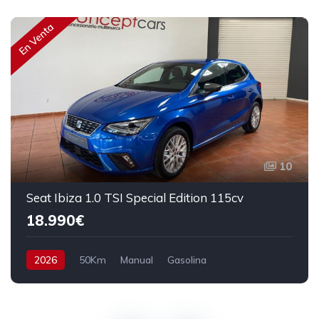
En Venta
10
Seat Ibiza 1.0 TSI Special Edition 115cv
18.990€
2026
50Km
Manual
Gasolina
Tracción delantera
115 cv
20.990€