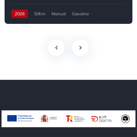
2026
50Km
Manual
Gasolina
Tracción delantera
115 cv
20.990€