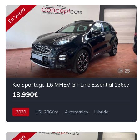
En Venta
25
Kia Sportage 1.6 MHEV GT Line Essential 136cv
18.990€
2020
151.286Km
Automático
Híbrido
Tracción delantera
136 cv
19.990€