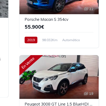
22
Porsche Macan S 354cv
55.900€
2019
98.032Km
Automático
Gasolina
AWD/4WD
354 cv
57.900€
En Venta
6
19
Peugeot 3008 GT Line 1.5 BlueHDI 130cv