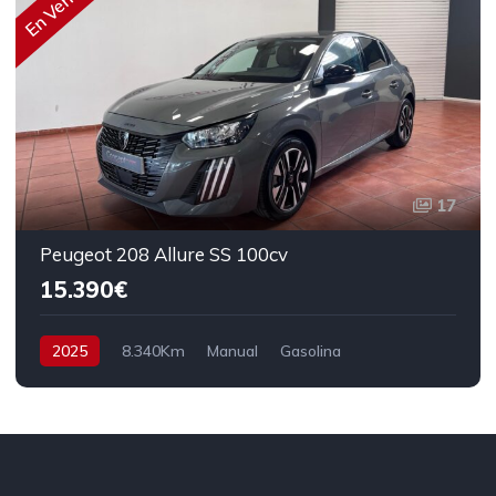
En Venta
17
Peugeot 208 Allure SS 100cv
15.390€
2025
8.340Km
Manual
Gasolina
Tracción delantera
100 cv
16.390€