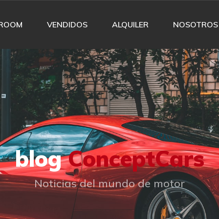
ROOM
VENDIDOS
ALQUILER
NOSOTROS
blog
ConceptCars
Noticias del mundo de motor