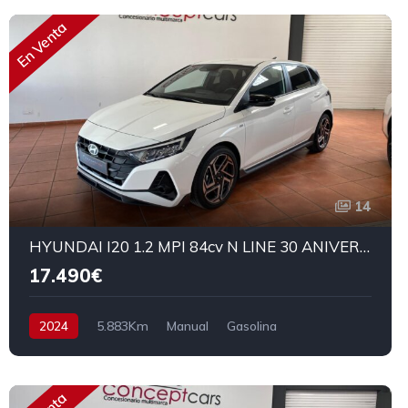
En Venta
14
HYUNDAI I20 1.2 MPI 84cv N LINE 30 ANIVERSARIO
17.490€
2024
5.883Km
Manual
Gasolina
Tracción delantera
84 cv
18.990€