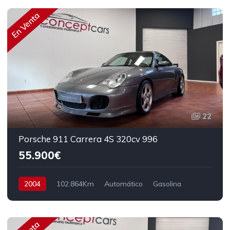
En Venta
22
Porsche 911 Carrera 4S 320cv 996
55.900€
2004
102.864Km
Automático
Gasolina
AWD/4WD
320 cv
55.900€