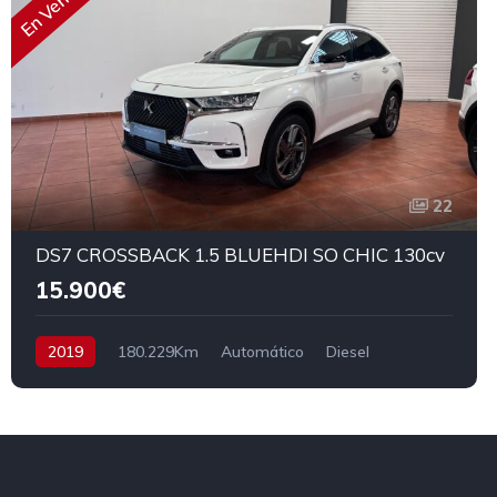
En Venta
22
DS7 CROSSBACK 1.5 BLUEHDI SO CHIC 130cv
15.900€
2019
180.229Km
Automático
Diesel
Tracción delantera
130 cv
16.900€