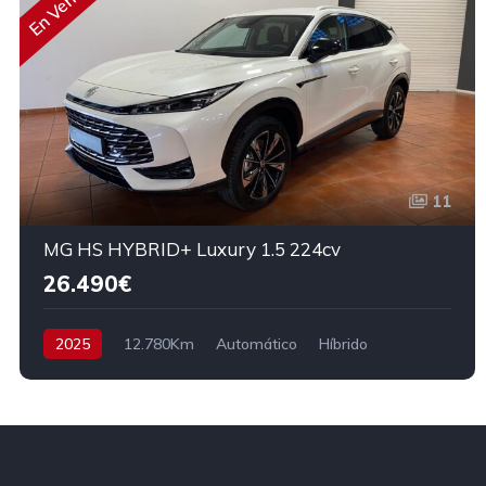
En Venta
11
MG HS HYBRID+ Luxury 1.5 224cv
26.490€
2025
12.780Km
Automático
Híbrido
Tracción delantera
224 cv
31.490€