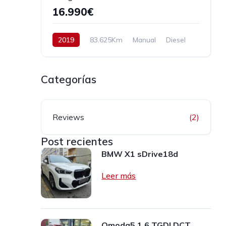
16.990€
2019
83.625Km
Manual
Diesel
Tracción delantera
130 cv
17.990€
Categorías
Reviews
(2)
Post recientes
BMW X1 sDrive18d
Leer más
Omoda5 1.6 TGDI DCT