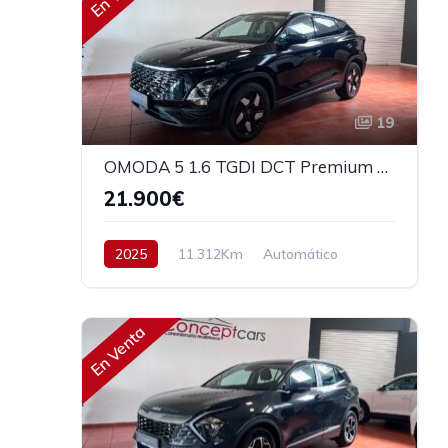
19
OMODA 5 1.6 TGDI DCT Premium 147cv
21.900€
2025
11.312Km
Automático
Gasolina
Tracción delantera
147 cv
23.900€
En Venta