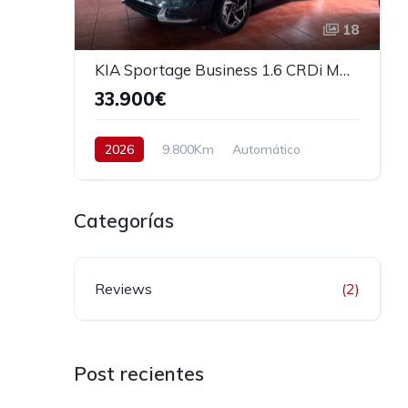
18
KIA Sportage Business 1.6 CRDi MHEV 136cv
33.900€
2026
9.800Km
Automático
Diesel
Tracción delantera
136 cv
35.900€
Categorías
Reviews
(2)
Post recientes