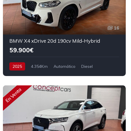
16
BMW X4 xDrive 20d 190cv Mild-Hybrid
59.900€
2025
4.354Km
Automático
Diesel
AWD/4WD
190 cv
60.900€
En Venta