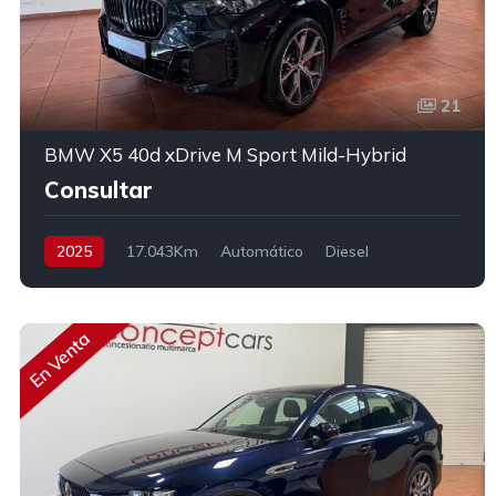
21
BMW X5 40d xDrive M Sport Mild-Hybrid
Consultar
2025
17.043Km
Automático
Diesel
AWD/4WD
352 cv
En Venta