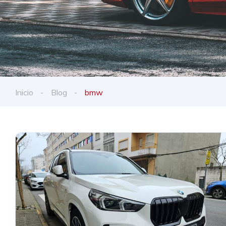
Inicio
Blog
bmw