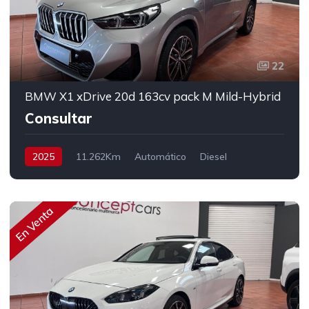
22
BMW X1 xDrive 20d 163cv pack M Mild-Hybrid
Consultar
2025
11.262Km
Automático
Diesel
AWD/4WD
163 cv
En Venta